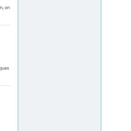
n, on
iques