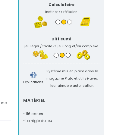
Calculatoire
instinct <> réflexion
Difficulté
jeu léger / facile <> jeu long et/ou complexe
Système mis en place dans le
magazine
Plato
et utilisé avec
Explications
leur aimable autorisation.
MATÉRIEL
 une
• 116 cartes
• La règle du jeu