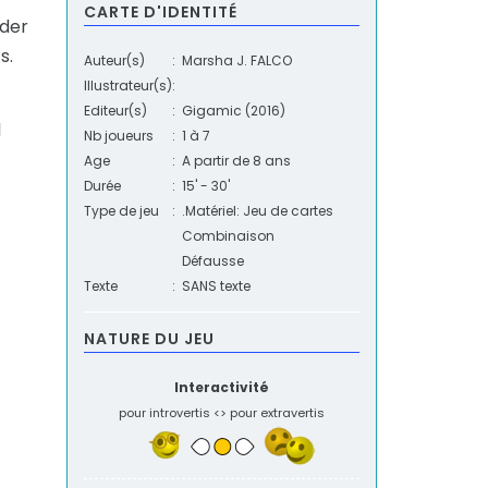
CARTE D'IDENTITÉ
ider
s.
Auteur(s)
:
Marsha J. FALCO
Illustrateur(s)
:
Editeur(s)
:
Gigamic
(2016)
l
Nb joueurs
:
1
à
7
Age
:
A partir de 8 ans
Durée
:
15' - 30'
Type de jeu
:
.Matériel: Jeu de cartes
Combinaison
Défausse
Texte
:
SANS texte
NATURE DU JEU
Interactivité
pour introvertis <> pour extravertis