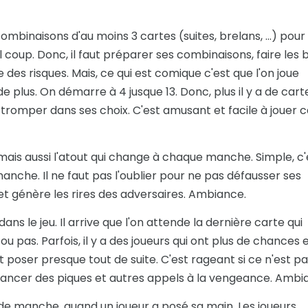
combinaisons d'au moins 3 cartes (suites, brelans, ...) pour
 coup. Donc, il faut préparer ses combinaisons, faire les 
e des risques. Mais, ce qui est comique c'est que l'on joue
lus. On démarre à 4 jusque 13. Donc, plus il y a de cart
se tromper dans ses choix. C'est amusant et facile à jouer c
ôle mais aussi l'atout qui change à chaque manche. Simple, c'
nche. Il ne faut pas l'oublier pour ne pas défausser ses
 et génère les rires des adversaires. Ambiance.
dans le jeu. Il arrive que l'on attende la dernière carte qui
u pas. Parfois, il y a des joueurs qui ont plus de chances e
 poser presque tout de suite. C'est rageant si ce n'est p
 lancer des piques et autres appels à la vengeance. Ambi
 de manche, quand un joueur a posé sa main. Les joueurs