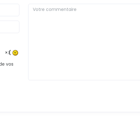
>:(
 de vos