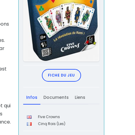
bons
es.
ar
est
FICHE DU JEU
Infos
Documents
Liens
t qui
as
Five Crowns
ance.
Cinq Rois (Les)