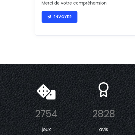
Merci de votre compréhension
ENVOYER
2754
2828
jeux
avis