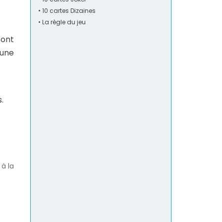
• 10 cartes Dizaines
• La règle du jeu
sont
 une
.
à la