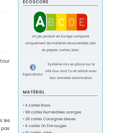
ECOSCORE
Un jeu produit en Europe composé
uniquement de matériel renouvelable, tels
du papier, carton, bois.
 tour
Système mis en place sur le
site
Gus and Co
et utilisé avec
Explications
leur aimable autorisation.
MATÉRIEL
• 4 cartes Base
• 98 cartes Numérotées oranges
• 28 cartes Consignes bleues
s les
• 6 cartes On Fire rouges
z pas
• 10 cartes Joker