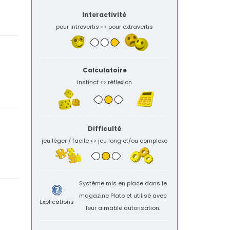
Interactivité
pour introvertis <> pour extravertis
Calculatoire
instinct <> réflexion
Difficulté
jeu léger / facile <> jeu long et/ou complexe
Système mis en place dans le
magazine
Plato
et utilisé avec
Explications
leur aimable autorisation.