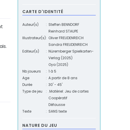
CARTE D'IDENTITÉ
Auteur(s)
:
Steffen BENNDORF
nt
Reinhard STAUPE
Illustrateur(s)
:
Oliver FREUDENREICH
Sandra FREUDENREICH
ais.
Editeur(s)
:
Nüremberger Spielkarten-
Verlag
(2025)
Oya
(2025)
Nb joueurs
:
1
à
5
Age
:
A partir de 8 ans
Durée
:
30' - 45'
Type de jeu
:
.Matériel: Jeu de cartes
Coopératif
Défausse
Texte
:
SANS texte
NATURE DU JEU