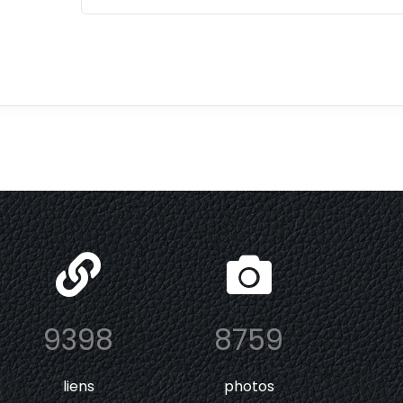
9398
8759
liens
photos