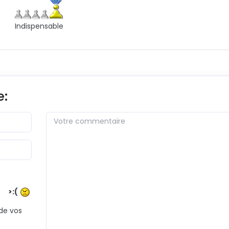
Indispensable
e:
>:(
 de vos