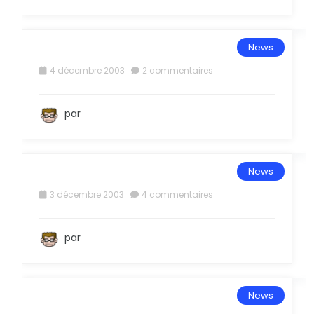
V
News
Z
4 décembre 2003
2 commentaires
C
G
par
K
O
News
S
3 décembre 2003
4 commentaires
W
par
#
D
News
H