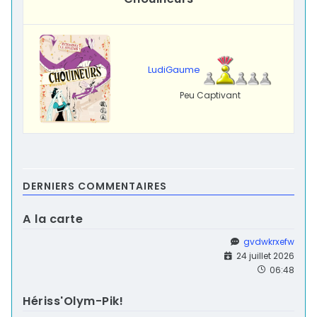
LudiGaume
Peu Captivant
DERNIERS COMMENTAIRES
A la carte
gvdwkrxefw
24 juillet 2026
06:48
Hériss'Olym-Pik!