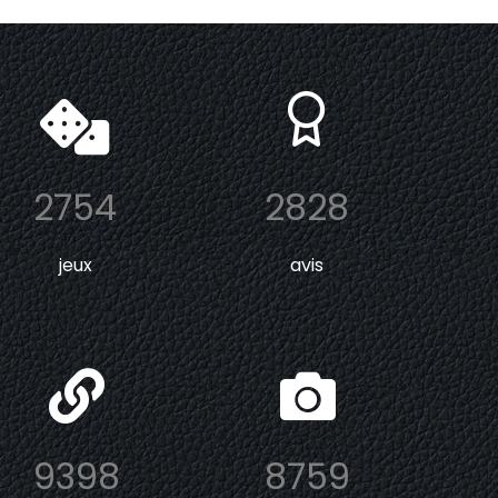
2754
2828
jeux
avis
9398
8759