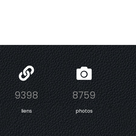
9398
8759
liens
photos