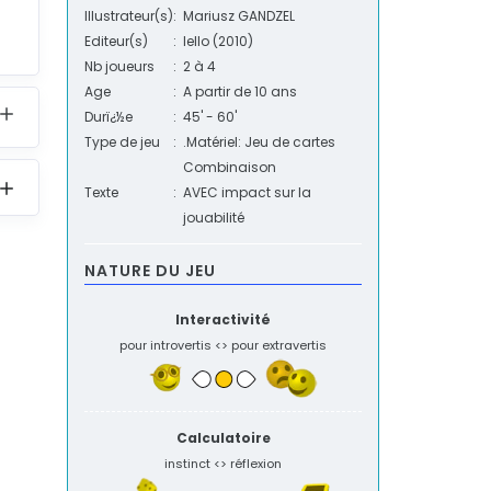
Illustrateur(s)
:
Mariusz GANDZEL
Editeur(s)
:
Iello
(2010)
Nb joueurs
:
2
à
4
Age
:
A partir de 10 ans
Durï¿½e
:
45' - 60'
Type de jeu
:
.Matériel: Jeu de cartes
Combinaison
Texte
:
AVEC impact sur la
jouabilité
NATURE DU JEU
Interactivité
pour introvertis <> pour extravertis
Calculatoire
instinct <> réflexion