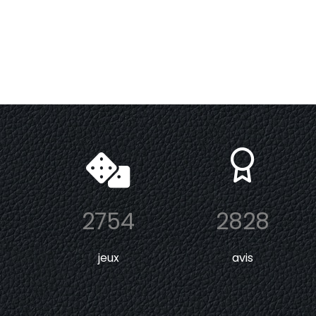
2754
2828
jeux
avis