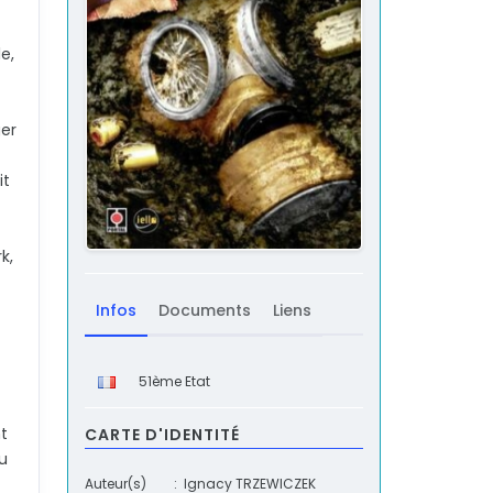
e,
ger
it
k,
Infos
Documents
Liens
51ème Etat
t
CARTE D'IDENTITÉ
u
Auteur(s)
:
Ignacy TRZEWICZEK