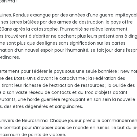
roshima !
ruines. Rendus exsangue par des années d'une guerre impitoyabl
 ses terres brûlées par des armes de destruction, le pays offre
 30ans après la catastrophe, l'humanité se relève lentement.
rouvèrent à s’abriter ne cachent plus leurs prétentions à diri
 ne sont plus que des lignes sans signification sur les cartes
ation d’un nouvel espoir pour l’humanité, se fait jour dans l’espr
dinaires.
rtement pour fédérer le pays sous une seule bannière : New Yor
e des États-Unis d’avant le cataclysme ; la Fédération des
irant leur richesse de l’extraction de ressources ; la Guilde des
e à son vaste réseau de contacts et au troc d’objets datant
es Mutants, une horde guerrière regroupant en son sein la nouvelle
s, des êtres dégénérés et sanguinaires.
s l'univers de Neuroshima. Chaque joueur prend le commandemen
le combat pour s’imposer dans ce monde en ruines. Le but du je
 maximum de points de victoire.