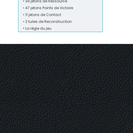
• 39 jetons de Ressource
• 47 jetons Points de Victoire
• 11 jetons de Contact
• 2 tuiles de Reconstruction
• La règle du jeu