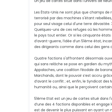
Un jeu de cartes situé dans l'univers de Neu
Les États-Unis ne sont plus que champs de 
terrorisé par des machines s'étant rebellées,
pour seul visage celui d'une terre dévastée.
Quelques-uns de ces refuges où les hommes t
le pays tout entier. Or si les cinquante états
d’avant-guerre, l’idée d’un 51ème état, incarn
des dirigeants comme dans celui des gens or
Quatre factions s'affrontent désormais ouve
qui sans relâche se pose en gardien du myth
Appalaches, une coalition féodale de barons t
Marchands, dont le pouvoir s’est accru grâc
d’avant le conflit ; et, enfin, le Syndicat d
humanité ou, ainsi que le perçoivent certain
51ème Etat est un jeu de cartes situé dan
d’une des 4 factions disponibles et engage 
est de devenir le plus puissant en ayant un