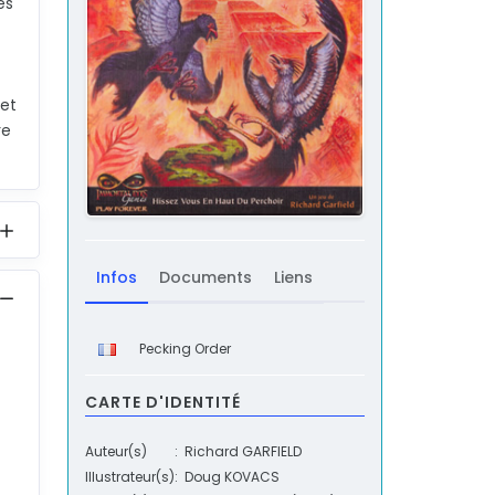
es
 et
re
Infos
Documents
Liens
Pecking Order
CARTE D'IDENTITÉ
Auteur(s)
:
Richard GARFIELD
Illustrateur(s)
:
Doug KOVACS