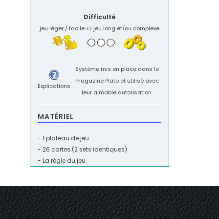
Difficulté
jeu léger / facile <> jeu long et/ou complexe
Système mis en place dans le
magazine
Plato
et utilisé avec
Explications
leur aimable autorisation.
MATÉRIEL
- 1 plateau de jeu
- 26 cartes (2 sets identiques)
- La règle du jeu