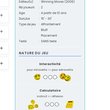
Editeur(s)
:
Winning Moves
(2006)
Nb joueurs
:
2
Age
:
A partir de 10 ans
Durï¿½e
:
15' - 30'
Type de jeu
:
Affrontement
Bluff
Placement
Texte
:
SANS texte
NATURE DU JEU
Interactivité
pour introvertis <> pour extravertis
Calculatoire
instinct <> réflexion