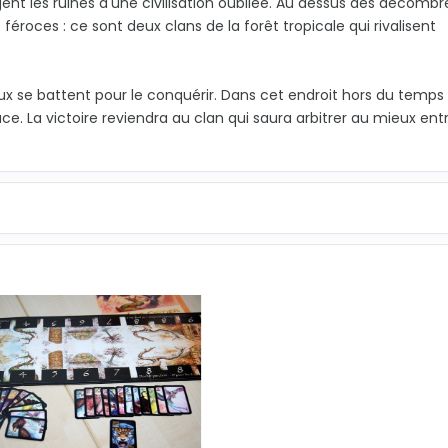
nt les ruines d'une civilisation oubliée. Au dessus des décombr
 féroces : ce sont deux clans de la forêt tropicale qui rivalisent
ux se battent pour le conquérir. Dans cet endroit hors du temps
ce. La victoire reviendra au clan qui saura arbitrer au mieux ent