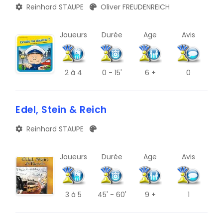
Reinhard STAUPE
Oliver FREUDENREICH
Joueurs
Durée
Age
Avis
2
à 4
0 - 15'
6 +
0
Edel, Stein & Reich
Reinhard STAUPE
Joueurs
Durée
Age
Avis
3
à 5
45' - 60'
9 +
1