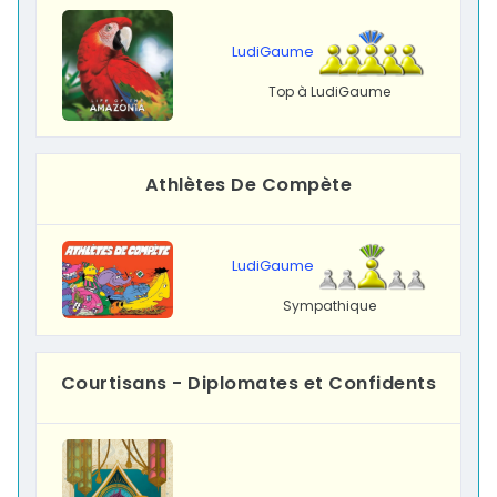
LudiGaume
Top à LudiGaume
Athlètes De Compète
LudiGaume
Sympathique
Courtisans - Diplomates et Confidents