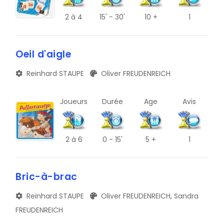
2
à 4
15' - 30'
10 +
1
V
Z
Oeil d'aigle
C
Reinhard STAUPE
Oliver FREUDENREICH
G
K
Joueurs
Durée
Age
Avis
O
S
2
à 6
0 - 15'
5 +
1
W
Bric-à-brac
#
Reinhard STAUPE
Oliver FREUDENREICH, Sandra
D
FREUDENREICH
H