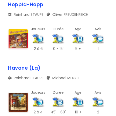
Hoppla-Hopp
Reinhard STAUPE
Oliver FREUDENREICH
Joueurs
Durée
Age
Avis
2
à 6
0 - 15'
5 +
1
Havane (La)
Reinhard STAUPE
Michael MENZEL
Joueurs
Durée
Age
Avis
2
à 4
45' - 60'
10 +
2