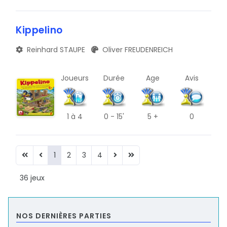
Kippelino
Reinhard STAUPE
Oliver FREUDENREICH
Joueurs
Durée
Age
Avis
1
à 4
0 - 15'
5 +
0
1
2
3
4
36 jeux
NOS DERNIÈRES PARTIES