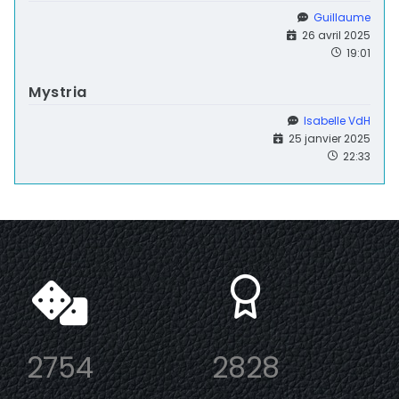
Guillaume
26 avril 2025
19:01
Mystria
Isabelle VdH
25 janvier 2025
22:33
2754
2828