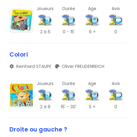
Joueurs
Durée
Age
Avis
L
P
2
à 6
0 - 15'
6 +
0
T
X
Colori
Reinhard STAUPE
Oliver FREUDENREICH
Joueurs
Durée
Age
Avis
2
à 8
15' - 30'
5 +
0
Droite ou gauche ?