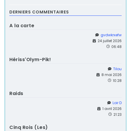
DERNIERS COMMENTAIRES
A la carte
gvdwkrxefw
24 juillet 2026
06:48
Hériss'Olym-Pik!
Tilou
8 mai 2026
10:28
Raids
Loir D
1 avril 2026
21:23
Cinq Rois (Les)