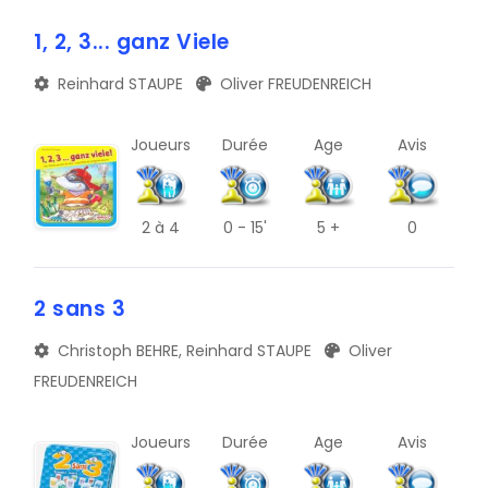
A
TRIBUNE
1, 2, 3... ganz Viele
E
BLOG
Reinhard STAUPE
Oliver FREUDENREICH
I
DOCUMENTS
M
Joueurs
Durée
Age
Avis
CONTACT
Q
U
2
à 4
0 - 15'
5 +
0
Y
2 sans 3
B
Christoph BEHRE, Reinhard STAUPE
Oliver
F
FREUDENREICH
J
N
Joueurs
Durée
Age
Avis
R