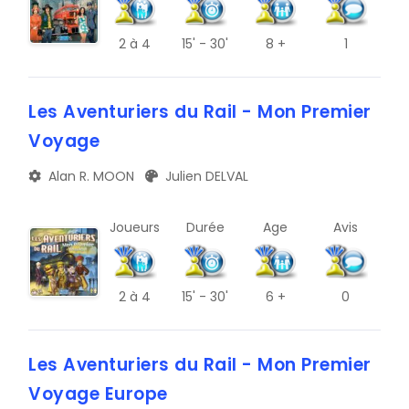
L
2
à 4
15' - 30'
8 +
1
P
T
Les Aventuriers du Rail - Mon Premier
X
Voyage
Alan R. MOON
Julien DELVAL
Joueurs
Durée
Age
Avis
2
à 4
15' - 30'
6 +
0
Les Aventuriers du Rail - Mon Premier
Voyage Europe