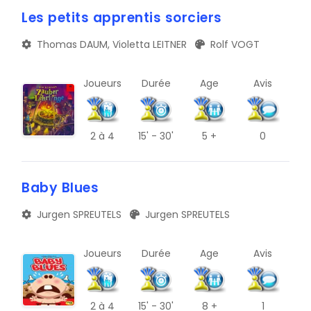
Les petits apprentis sorciers
Thomas DAUM, Violetta LEITNER
Rolf VOGT
Joueurs
Durée
Age
Avis
2
à 4
15' - 30'
5 +
0
Baby Blues
Jurgen SPREUTELS
Jurgen SPREUTELS
Joueurs
Durée
Age
Avis
2
à 4
15' - 30'
8 +
1