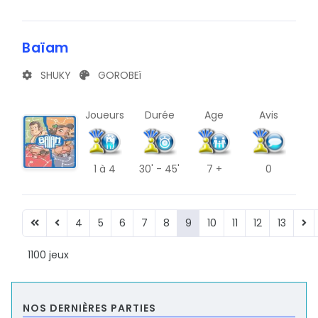
Baïam
SHUKY
GOROBEï
Joueurs
Durée
Age
Avis
1
à 4
30' - 45'
7 +
0
4
5
6
7
8
9
10
11
12
13
1100 jeux
NOS DERNIÈRES PARTIES