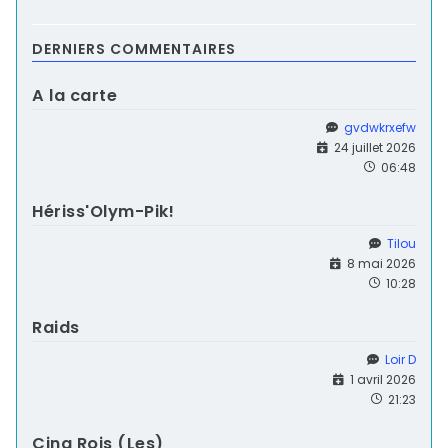
DERNIERS COMMENTAIRES
A la carte
gvdwkrxefw
24 juillet 2026
06:48
Hériss'Olym-Pik!
Tilou
8 mai 2026
10:28
Raids
Loir D
1 avril 2026
21:23
Cinq Rois (Les)