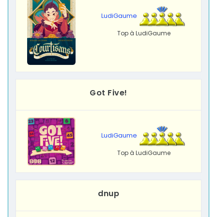
LudiGaume
Top à LudiGaume
Got Five!
LudiGaume
Top à LudiGaume
dnup