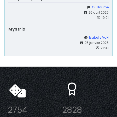
Guillaume
26 avril 2025
19:01
Mystria
Isabelle VdH
25 janvier 2025
22:33
2754
2828