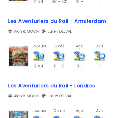
2
à 4
45' - 60'
10 +
1
V
Les Aventuriers du Rail - Amsterdam
Z
C
Alan R. MOON
Julien DELVAL
G
Joueurs
Durée
Age
Avis
K
O
2
à 4
0 - 15'
8 +
1
S
W
Les Aventuriers du Rail - Londres
#
Alan R. MOON
Julien DELVAL
D
Joueurs
Durée
Age
Avis
H