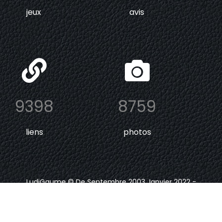
jeux
avis
9398
8759
liens
photos
LudiGaume © De Septembre 2003 Janvier 2022 -
Depuis Janvier 2024
.