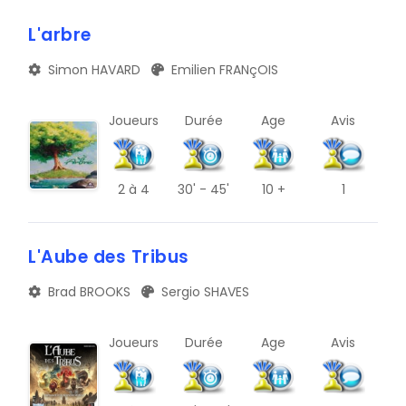
A
TRIBUNE
L'arbre
E
BLOG
Simon HAVARD
Emilien FRANçOIS
I
DOCUMENTS
M
Joueurs
Durée
Age
Avis
CONTACT
Q
U
2
à 4
30' - 45'
10 +
1
Y
L'Aube des Tribus
B
Brad BROOKS
Sergio SHAVES
F
J
Joueurs
Durée
Age
Avis
N
R