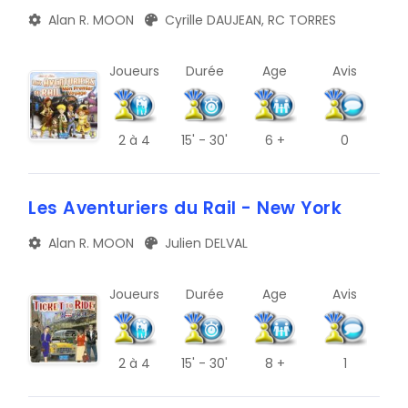
Alan R. MOON
Cyrille DAUJEAN, RC TORRES
Joueurs
Durée
Age
Avis
2
à 4
15' - 30'
6 +
0
Les Aventuriers du Rail - New York
Alan R. MOON
Julien DELVAL
Joueurs
Durée
Age
Avis
2
à 4
15' - 30'
8 +
1