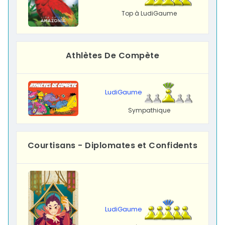
Top à LudiGaume
Athlètes De Compète
LudiGaume
Sympathique
Courtisans - Diplomates et Confidents
LudiGaume