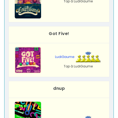
Top à LudiGaume
Got Five!
LudiGaume
Top à LudiGaume
dnup