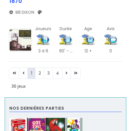
1870
Bill DIXON
Joueurs
Durée
Age
Avis
3
à 6
90' - ...
12 +
0
1
2
3
4
36 jeux
NOS DERNIÈRES PARTIES