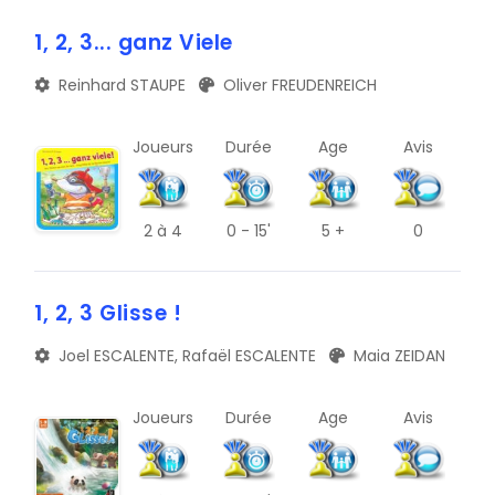
A
TRIBUNE
1, 2, 3... ganz Viele
E
BLOG
Reinhard STAUPE
Oliver FREUDENREICH
I
DOCUMENTS
M
Joueurs
Durée
Age
Avis
CONTACT
Q
U
2
à 4
0 - 15'
5 +
0
Y
1, 2, 3 Glisse !
B
Joel ESCALENTE, Rafaël ESCALENTE
Maia ZEIDAN
F
J
Joueurs
Durée
Age
Avis
N
R