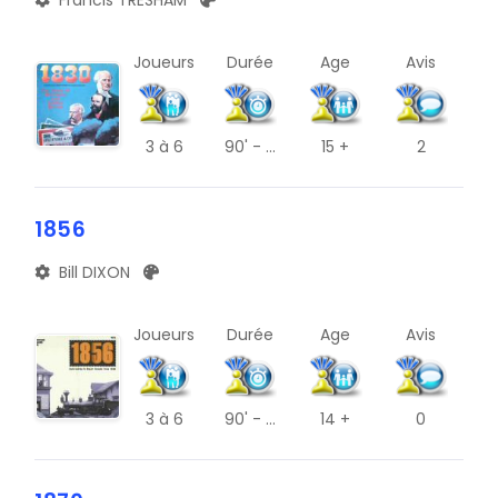
Joueurs
Durée
Age
Avis
3
à 6
90' - ...
15 +
2
1856
Bill DIXON
Joueurs
Durée
Age
Avis
3
à 6
90' - ...
14 +
0