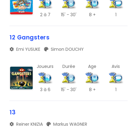
L
2
à 7
15' - 30'
8 +
1
P
T
12 Gangsters
X
Emi YUSUKE
Simon DOUCHY
Joueurs
Durée
Age
Avis
3
à 6
15' - 30'
8 +
1
13
Reiner KNIZIA
Markus WAGNER