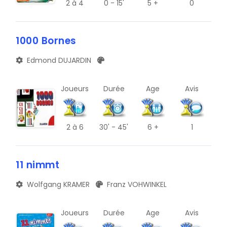
2
à 4
0 - 15'
5 +
0
V
1000 Bornes
Z
C
Edmond DUJARDIN
G
Joueurs
Durée
Age
Avis
K
O
2
à 6
30' - 45'
6 +
1
S
W
11 nimmt
#
Wolfgang KRAMER
Franz VOHWINKEL
D
Joueurs
Durée
Age
Avis
H