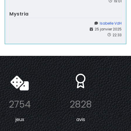
19:01
Mystria
Isabelle VdH
25 janvier 2025
22:33
2754
2828
jeux
avis