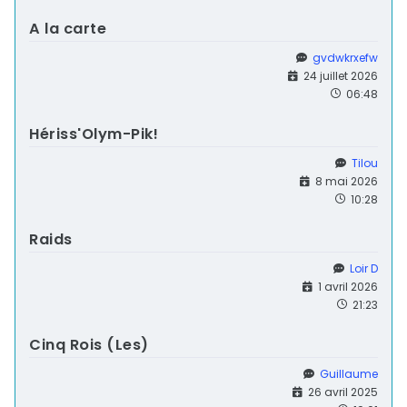
A la carte
gvdwkrxefw
24 juillet 2026
06:48
Hériss'Olym-Pik!
Tilou
8 mai 2026
10:28
Raids
Loir D
1 avril 2026
21:23
Cinq Rois (Les)
Guillaume
26 avril 2025