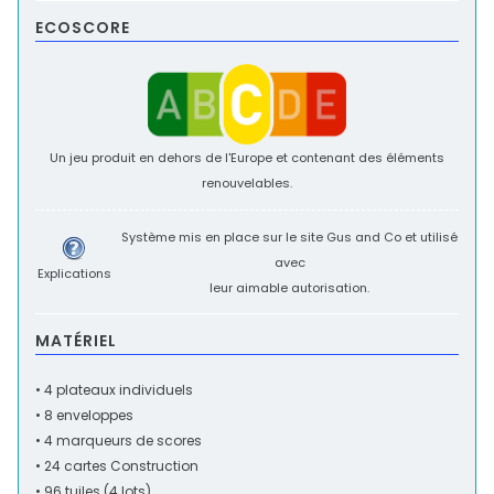
ECOSCORE
Un jeu produit en dehors de l'Europe et contenant des éléments
renouvelables.
Système mis en place sur le site
Gus and Co
et utilisé
avec
Explications
leur aimable autorisation.
MATÉRIEL
• 4 plateaux individuels
• 8 enveloppes
• 4 marqueurs de scores
• 24 cartes Construction
• 96 tuiles (4 lots)