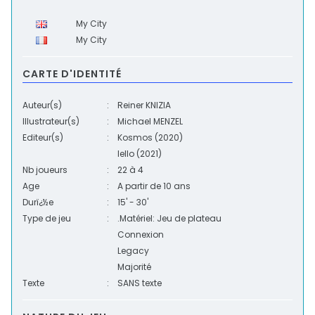
My City
My City
CARTE D'IDENTITÉ
Auteur(s)
:
Reiner KNIZIA
Illustrateur(s)
:
Michael MENZEL
Editeur(s)
:
Kosmos
(2020)
Iello
(2021)
Nb joueurs
:
22
à
4
Age
:
A partir de 10 ans
Durï¿½e
:
15' - 30'
Type de jeu
:
.Matériel: Jeu de plateau
Connexion
Legacy
Majorité
Texte
:
SANS texte