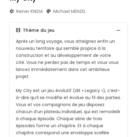
A
TRIBUNE
Reiner KNIZIA
Michael MENZEL
E
BLOG
I
Thème du jeu
DOCUMENTS
M
Après un long voyage, vous atteignez enfin un
CONTACT
nouveau territoire qui semble propice à la
Q
construction et au développement de votre
cité. Vous ne perdez pas de temps et vous vous
U
lancez immédiatement dans cet ambitieux
Y
projet.
B
My City est un jeu évolutif (dit « Legacy »), c’est-
à-dire qu’il se modifie et évolue au fil des parties.
F
Vous et vos compagnons de jeu disposez
chacun d’un plateau individuel, qui est remodelé
J
à chaque épisode. Chaque série de trois
N
épisodes forme un chapitre. Et à chaque
chapitre correspond une enveloppe scellée
R