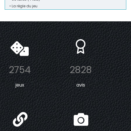
• La règle du jeu
2754
2828
jeux
avis