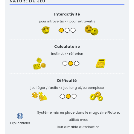
NATURE DU JEU
Interactivité
pour introvertis <> pour extravertis
Calculatoire
instinct <> réflexion
Difficulté
jeu léger / facile <> jeu long et/ou complexe
Système mis en place dans le magazine
Plato
et
utilisé avec
Explications
leur aimable autorisation.