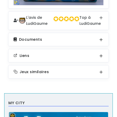
L
✪✪✪✪✪
✪✪✪✪✪
✪✪✪✪✪
L'avis de
Top à
P
LudiGaume
LudiGaume
T
X
Documents
Liens
Jeux similaires
MY CITY